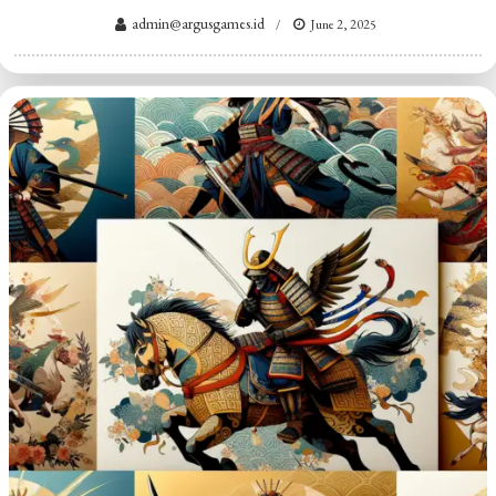
admin@argusgames.id
June 2, 2025