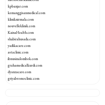
kpbanjar.com
kemanggisanmedical.com
kliniknirmala.com
nouvelleklinik.com
KainaHealth.com
shabirahusada.com
yadikacare.com
astaclinic.com
ibnusinalombok.com
grahamedicalkurdi.com
dyanzacare.com
griyabromoclinic.com