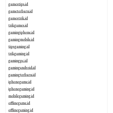
gamestips.id
gameterbaru.id
gamestrik.id
trikgames.id
gamingiphone.id
gamingmobile.id
tipsgaming.id
trikgaming.id
gamingpc.id
gamingandroid.id
gamingterbaru.id
iphonegame.id
iphonegaming.id
mobilegaming.id
offlinegame.id
offlinegaming.id