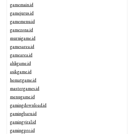
gamemain.id
gamejurus.id
gamemenu.id
gamezona.id
murnigame.id
gamesarea.id
gamearea.id
ahligame.id
asikgame.id
hematgame.id
mastergames.id
menugame.id
gamingdownload.id
gamingbaru.id
gamingviral.id
gamingpro.id