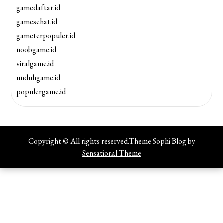
gamedaftar.id
gamesehat.id
gameterpopuler.id
noobgame.id
viralgame.id
unduhgame.id
populergame.id
Copyright © All rights reserved.Theme Sophi Blog by
Sensational Theme