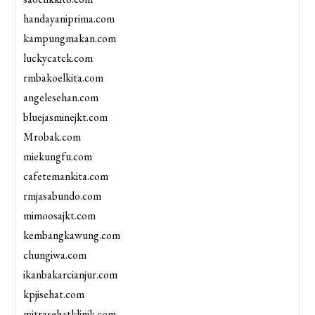
handayaniprima.com
kampungmakan.com
luckycatck.com
rmbakoelkita.com
angelesehan.com
bluejasminejkt.com
Mrobak.com
miekungfu.com
cafetemankita.com
rmjasabundo.com
mimoosajkt.com
kembangkawung.com
chungiwa.com
ikanbakarcianjur.com
kpjisehat.com
mitrasehatklinik.com