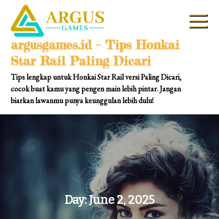
Skip
to
content
argusgames.id – Tips Honkai
Star Rail Paling Dicari
Tips lengkap untuk Honkai Star Rail versi Paling Dicari,
cocok buat kamu yang pengen main lebih pintar. Jangan
biarkan lawanmu punya keunggulan lebih dulu!
Day:
June 2, 2025